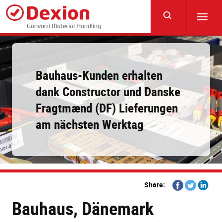
Skip
to
Toggl
main
navig
content
Bauhaus-Kunden erhalten
dank Constructor und Danske
Fragtmænd (DF) Lieferungen
am nächsten Werktag
Share
Share
Share
Share:
on
on
on
Bauhaus, Dänemark
Facebook
Twitter
Linkedi