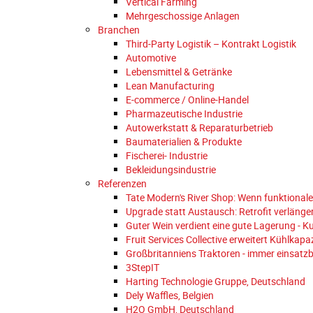
Vertical Farming
Mehrgeschossige Anlagen
Branchen
Third-Party Logistik – Kontrakt Logistik
Automotive
Lebensmittel & Getränke
Lean Manufacturing
E-commerce / Online-Handel
Pharmazeutische Industrie
Autowerkstatt & Reparaturbetrieb
Baumaterialien & Produkte
Fischerei- Industrie
Bekleidungsindustrie
Referenzen
Tate Modern's River Shop: Wenn funktionale
Upgrade statt Austausch: Retrofit verläng
Guter Wein verdient eine gute Lagerung - 
Fruit Services Collective erweitert Kühlkapa
Großbritanniens Traktoren - immer einsatzb
3StepIT
Harting Technologie Gruppe, Deutschland
Dely Waffles, Belgien
H2O GmbH, Deutschland