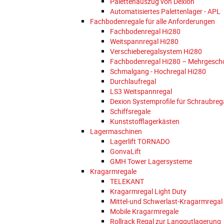
Palettenauszug von Dexion
Automatisiertes Palettenlager - APL
Fachbodenregale für alle Anforderungen
Fachbodenregal Hi280
Weitspannregal Hi280
Verschieberegalsystem Hi280
Fachbodenregal Hi280 – Mehrgesch
Schmalgang - Hochregal Hi280
Durchlaufregal
LS3 Weitspannregal
Dexion Systemprofile für Schraubreg
Schiffsregale
Kunststofflagerkästen
Lagermaschinen
Lagerlift TORNADO
GonvaLift
GMH Tower Lagersysteme
Kragarmregale
TELEKANT
Kragarmregal Light Duty
Mittel-und Schwerlast-Kragarmregal
Mobile Kragarmregale
Rollrack Regal zur Langgutlagerung