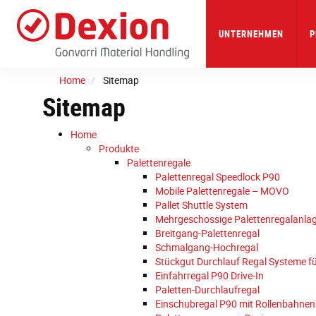
Skip
to
main
UNTERNEHMEN
P
content
Home
Sitemap
Sitemap
Home
Produkte
Palettenregale
Palettenregal Speedlock P90
Mobile Palettenregale – MOVO
Pallet Shuttle System
Mehrgeschossige Palettenregalanlag
Breitgang-Palettenregal
Schmalgang-Hochregal
Stückgut Durchlauf Regal Systeme fü
Einfahrregal P90 Drive-In
Paletten-Durchlaufregal
Einschubregal P90 mit Rollenbahnen