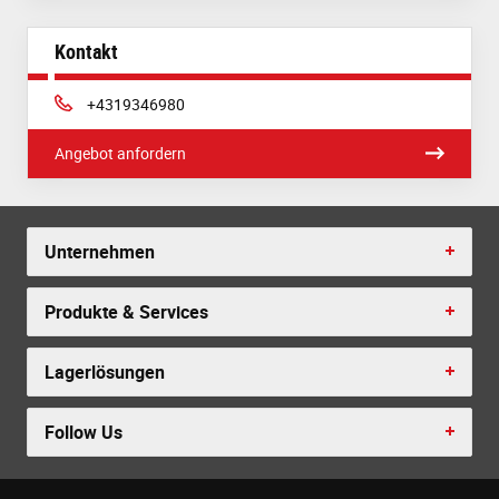
Kontakt
Phone:
+4319346980
Angebot anfordern
Unternehmen
Produkte & Services
Lagerlösungen
Follow Us