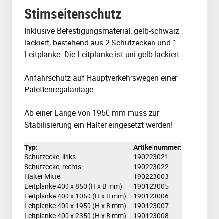
Stirnseitenschutz
Inklusive Befestigungsmaterial, gelb-schwarz
lackiert, bestehend aus 2 Schutzecken und 1
Leitplanke. Die Leitplanke ist uni gelb lackiert.
Anfahrschutz auf Hauptverkehrswegen einer
Palettenregalanlage.
Ab einer Länge von 1950 mm muss zur
Stabilisierung ein Halter eingesetzt werden!
Typ:
Artikelnummer:
Schutzecke, links
190223021
Schutzecke, rechts
190223022
Halter Mitte
190223003
Leitplanke 400 x 850 (H x B mm)
190123005
Leitplanke 400 x 1050 (H x B mm)
190123006
Leitplanke 400 x 1950 (H x B mm)
190123007
Leitplanke 400 x 2350 (H x B mm)
190123008