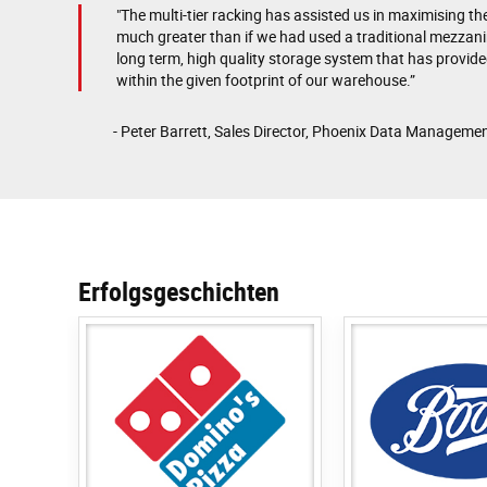
"The multi-tier racking has assisted us in maximising t
much greater than if we had used a traditional mezzan
long term, high quality storage system that has provi
within the given footprint of our warehouse.”
- Peter Barrett, Sales Director, Phoenix Data Managemen
Erfolgsgeschichten