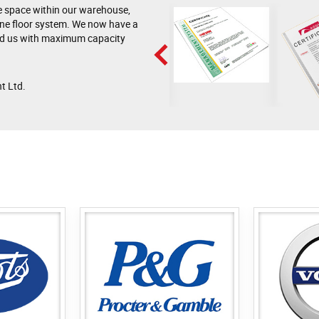
he space within our warehouse,
ine floor system. We now have a
ded us with maximum capacity
t Ltd.