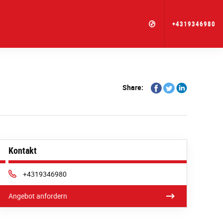
+4319346980
Share
Share
Share
Share:
on
on
on
Facebook
Twitter
Linkedin
Kontakt
Phone:
+4319346980
Angebot anfordern