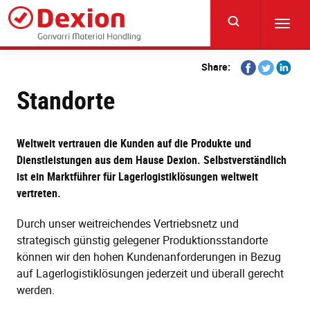
Skip
to
Toggl
main
navig
content
Share
Share
Share
Share:
on
on
on
Standorte
Facebook
Twitter
Linkedi
Weltweit vertrauen die Kunden auf die Produkte und
Dienstleistungen aus dem Hause Dexion. Selbstverständlich
ist ein Marktführer für Lagerlogistiklösungen weltweit
vertreten.
Durch unser weitreichendes Vertriebsnetz und
strategisch günstig gelegener Produktionsstandorte
können wir den hohen Kundenanforderungen in Bezug
auf Lagerlogistiklösungen jederzeit und überall gerecht
werden.