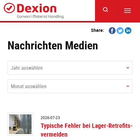
Skip
to
Toggl
main
navig
content
Share
Share
Share
Share:
on
on
on
Nachrichten Medien
Facebook
Twitter
Linkedi
Jahr auswählen
Monat auswählen
T
2026-07-23
Fe
Typische Fehler bei Lager-Retrofits-
be
vermeiden
L