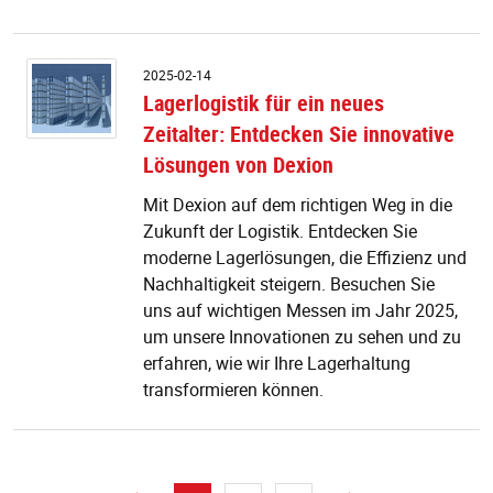
La
2025-02-14
fü
Lagerlogistik für ein neues
ei
Zeitalter: Entdecken Sie innovative
n
Ze
Lösungen von Dexion
E
Si
Mit Dexion auf dem richtigen Weg in die
in
Zukunft der Logistik. Entdecken Sie
L
moderne Lagerlösungen, die Effizienz und
v
Nachhaltigkeit steigern. Besuchen Sie
D
uns auf wichtigen Messen im Jahr 2025,
um unsere Innovationen zu sehen und zu
erfahren, wie wir Ihre Lagerhaltung
transformieren können.