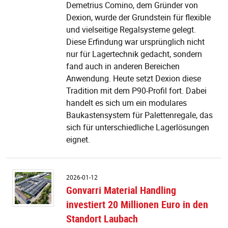
Demetrius Comino, dem Gründer von
Dexion, wurde der Grundstein für flexible
und vielseitige Regalsysteme gelegt.
Diese Erfindung war ursprünglich nicht
nur für Lagertechnik gedacht, sondern
fand auch in anderen Bereichen
Anwendung. Heute setzt Dexion diese
Tradition mit dem P90-Profil fort. Dabei
handelt es sich um ein modulares
Baukastensystem für Palettenregale, das
sich für unterschiedliche Lagerlösungen
eignet.
G
2026-01-12
Ma
Gonvarri Material Handling
H
investiert 20 Millionen Euro in den
in
2
Standort Laubach
Mi