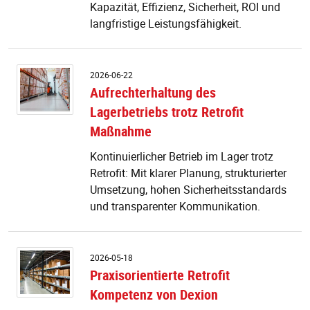
Re
Kapazität, Effizienz, Sicherheit, ROI und
m
langfristige Leistungsfähigkeit.
A
2026-06-22
d
Aufrechterhaltung des
L
Lagerbetriebs trotz Retrofit
tr
Re
Maßnahme
M
Kontinuierlicher Betrieb im Lager trotz
Retrofit: Mit klarer Planung, strukturierter
Umsetzung, hohen Sicherheitsstandards
und transparenter Kommunikation.
Pr
2026-05-18
Re
Praxisorientierte Retrofit
K
Kompetenz von Dexion
v
D