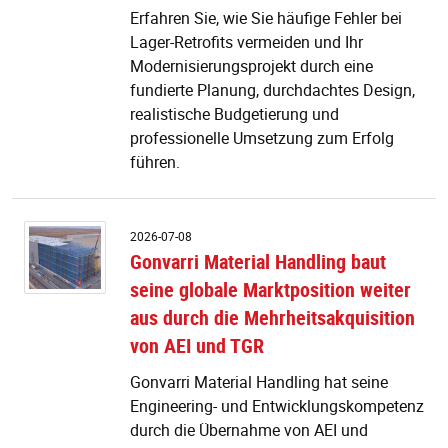
Re
Erfahren Sie, wie Sie häufige Fehler bei
v
Lager-Retrofits vermeiden und Ihr
Modernisierungsprojekt durch eine
fundierte Planung, durchdachtes Design,
realistische Budgetierung und
professionelle Umsetzung zum Erfolg
führen.
G
2026-07-08
Ma
Gonvarri Material Handling baut
H
seine globale Marktposition weiter
b
se
aus durch die Mehrheitsakquisition
gl
von AEI und TGR
M
we
Gonvarri Material Handling hat seine
a
Engineering- und Entwicklungskompetenz
d
durch die Übernahme von AEI und
di