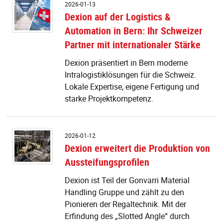
D
2026-01-13
a
Dexion auf der Logistics &
d
Automation in Bern: Ihr Schweizer
Lo
&
Partner mit internationaler Stärke
A
in
Dexion präsentiert in Bern moderne
Be
Intralogistiklösungen für die Schweiz.
Ih
Lokale Expertise, eigene Fertigung und
S
starke Projektkompetenz.
P
m
in
S
D
2026-01-12
er
Dexion erweitert die Produktion von
di
Aussteifungsprofilen
P
v
Dexion ist Teil der Gonvarri Material
Au
Handling Gruppe und zählt zu den
Pionieren der Regaltechnik. Mit der
Erfindung des „Slotted Angle“ durch