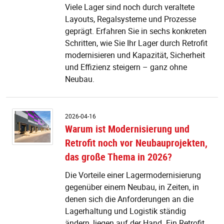
Viele Lager sind noch durch veraltete
Layouts, Regalsysteme und Prozesse
geprägt. Erfahren Sie in sechs konkreten
Schritten, wie Sie Ihr Lager durch Retrofit
modernisieren und Kapazität, Sicherheit
und Effizienz steigern – ganz ohne
Neubau.
W
2026-04-16
is
Warum ist Modernisierung und
M
Retrofit noch vor Neubauprojekten,
u
Re
das große Thema in 2026?
n
v
Die Vorteile einer Lagermodernisierung
N
gegenüber einem Neubau, in Zeiten, in
d
denen sich die Anforderungen an die
g
Lagerhaltung und Logistik ständig
T
ändern, liegen auf der Hand. Ein Retrofit
in