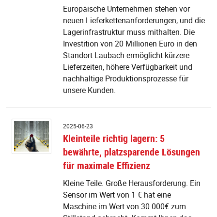
E
Europäische Unternehmen stehen vor
in
neuen Lieferkettenanforderungen, und die
d
Lagerinfrastruktur muss mithalten. Die
S
Investition von 20 Millionen Euro in den
L
Standort Laubach ermöglicht kürzere
Lieferzeiten, höhere Verfügbarkeit und
nachhaltige Produktionsprozesse für
unsere Kunden.
Kl
2025-06-23
ri
Kleinteile richtig lagern: 5
la
bewährte, platzsparende Lösungen
5
b
für maximale Effizienz
p
L
Kleine Teile. Große Herausforderung. Ein
fü
Sensor im Wert von 1 € hat eine
m
Maschine im Wert von 30.000€ zum
Ef