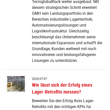
Me
TecniglobalRack weiter ausgebaut. Mit
v
diesem strategischen Schritt erweitert
A
GMH sein Leistungsportfolio in den
u
Bereichen industrielle Lagertechnik,
T
Automatisierungslösungen und
Logistikinfrastruktur. Gleichzeitig
beschleunigt das Unternehmen seine
internationale Expansion und schafft die
Grundlage, Kunden weltweit mit noch
innovativeren und leistungsfähigeren
Lösungen zu unterstützen.
W
2026-07-07
lä
Wie lässt sich der Erfolg eines
si
Lager-Retrofits messen?
d
Er
Bewerten Sie den Erfolg Ihres Lager-
ei
Retrofits mit den richtigen KPIs für
L