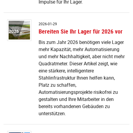
Impulse für Ihr Lager.
Be
2026-01-29
Si
Bereiten Sie Ihr Lager für 2026 vor
Ih
L
Bis zum Jahr 2026 benötigen viele Lager
fü
mehr Kapazität, mehr Automatisierung
2
und mehr Nachhaltigkeit, aber nicht mehr
v
Quadratmeter. Dieser Artikel zeigt, wie
eine stärkere, intelligentere
Stahlinfrastruktur Ihnen helfen kann,
Platz zu schaffen,
Automatisierungsprojekte risikofrei zu
gestalten und Ihre Mitarbeiter in den
bereits vorhandenen Gebäuden zu
unterstützen.