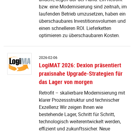
2
bzw. eine Modernisierung sind zeitnah, im
laufenden Betrieb umzusetzen, haben ein
überschaubares Investitionsvolumen und
einen schnelleren ROI. Lieferketten
optimieren zu überschaubaren Kosten.
L
2026-02-06
2
LogiMAT 2026: Dexion präsentiert
D
praxisnahe Upgrade-Strategien für
pr
p
das Lager von morgen
U
St
Retrofit – skalierbare Modernisierung mit
fü
klarer Prozessstruktur und technischer
d
Exzellenz Wir zeigen Ihnen wie
L
bestehende Lager, Schritt für Schritt,
v
technologisch weiterentwickelt werden,
m
effizient und zukunftssicher. Neue