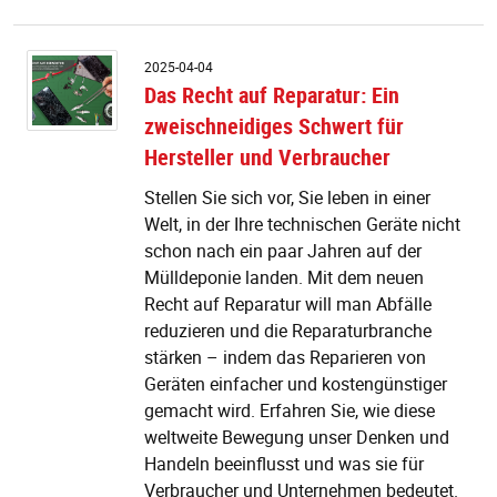
d
Lo
D
v
2025-04-04
R
Das Recht auf Reparatur: Ein
a
zweischneidiges Schwert für
R
Ei
Hersteller und Verbraucher
z
S
Stellen Sie sich vor, Sie leben in einer
fü
Welt, in der Ihre technischen Geräte nicht
He
schon nach ein paar Jahren auf der
u
Mülldeponie landen. Mit dem neuen
V
Recht auf Reparatur will man Abfälle
reduzieren und die Reparaturbranche
stärken – indem das Reparieren von
Geräten einfacher und kostengünstiger
gemacht wird. Erfahren Sie, wie diese
weltweite Bewegung unser Denken und
Handeln beeinflusst und was sie für
Verbraucher und Unternehmen bedeutet.