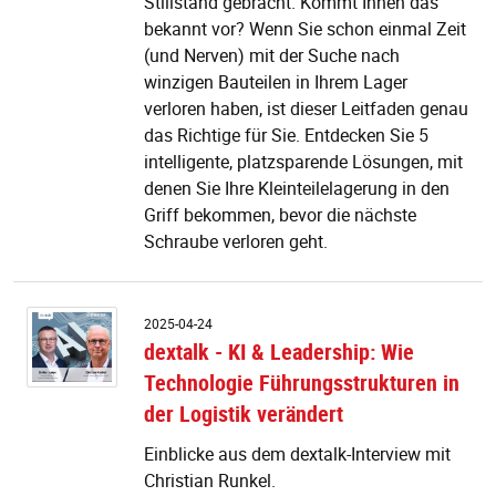
Stillstand gebracht. Kommt Ihnen das
bekannt vor? Wenn Sie schon einmal Zeit
(und Nerven) mit der Suche nach
winzigen Bauteilen in Ihrem Lager
verloren haben, ist dieser Leitfaden genau
das Richtige für Sie. Entdecken Sie 5
intelligente, platzsparende Lösungen, mit
denen Sie Ihre Kleinteilelagerung in den
Griff bekommen, bevor die nächste
Schraube verloren geht.
de
2025-04-24
-
dextalk - KI & Leadership: Wie
KI
Technologie Führungsstrukturen in
&
L
der Logistik verändert
W
T
Einblicke aus dem dextalk-Interview mit
F
Christian Runkel.
in