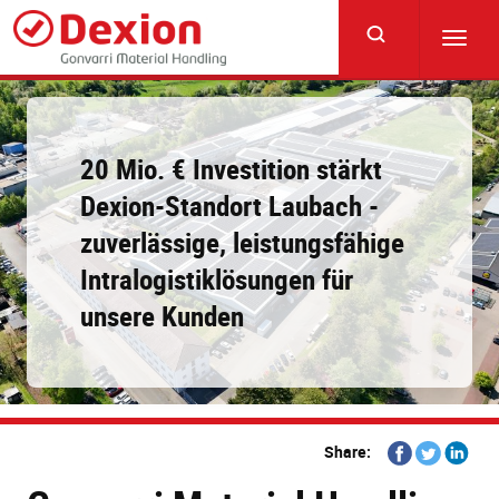
Skip
to
Toggl
main
navig
content
20 Mio. € Investition stärkt
Dexion-Standort Laubach -
zuverlässige, leistungsfähige
Intralogistiklösungen für
unsere Kunden
Share
Share
Share
Share:
on
on
on
Facebook
Twitter
Linkedi