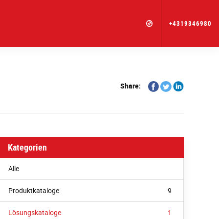
+4319346980
Share
Share
Share
Share:
on
on
on
Facebook
Twitter
Linkedin
Kategorien
Alle
Produktkataloge
9
Lösungskataloge
1