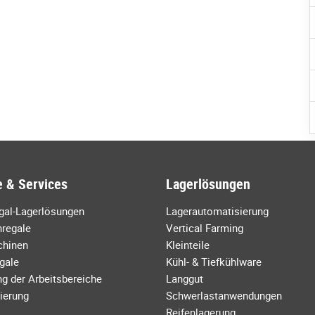
 & Services
Lagerlösungen
egal-Lagerlösungen
Lagerautomatisierung
regale
Vertical Farming
chinen
Kleinteile
gale
Kühl- & Tiefkühlware
g der Arbeitsbereiche
Langgut
ierung
Schwerlastanwendungen
Reifenlagerung