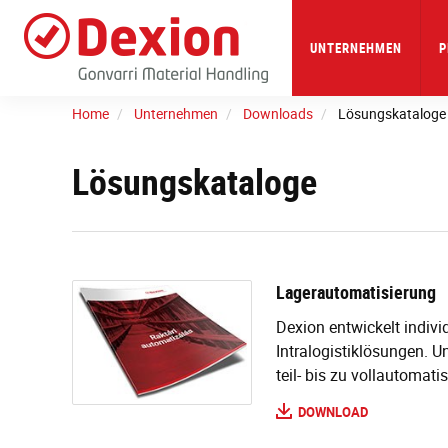
Skip
to
main
UNTERNEHMEN
P
content
Home
Unternehmen
Downloads
Lösungskataloge
Lösungskataloge
Lagerautomatisierung
Dexion entwickelt indiv
Intralogistiklösungen. 
teil- bis zu vollautomati
DOWNLOAD