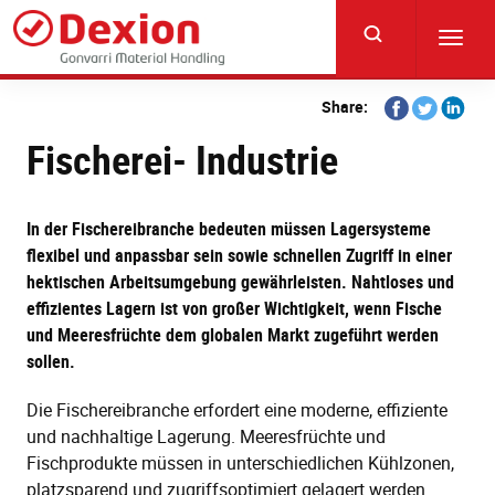
Skip
to
Toggl
main
navig
content
Share
Share
Share
Share:
on
on
on
Fischerei- Industrie
Facebook
Twitter
Linkedi
In der Fischereibranche bedeuten müssen Lagersysteme
flexibel und anpassbar sein sowie schnellen Zugriff in einer
hektischen Arbeitsumgebung gewährleisten. Nahtloses und
effizientes Lagern ist von großer Wichtigkeit, wenn Fische
und Meeresfrüchte dem globalen Markt zugeführt werden
sollen.
Die Fischereibranche erfordert eine moderne, effiziente
und nachhaltige Lagerung. Meeresfrüchte und
Fischprodukte müssen in unterschiedlichen Kühlzonen,
platzsparend und zugriffsoptimiert gelagert werden.