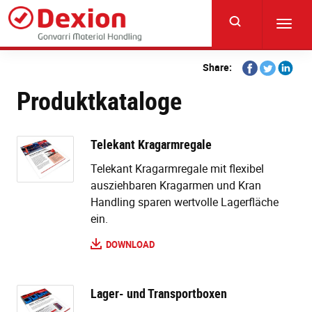
Skip
to
Toggl
main
navig
content
Share
Share
Share
Share:
on
on
on
Produktkataloge
Facebook
Twitter
Linkedi
Telekant Kragarmregale
Telekant Kragarmregale mit flexibel
ausziehbaren Kragarmen und Kran
Handling sparen wertvolle Lagerfläche
ein.
DOWNLOAD
Lager- und Transportboxen