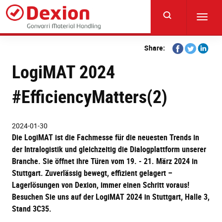
Skip
to
Toggl
main
navig
content
Share
Share
Share
Share:
on
on
on
LogiMAT 2024
Facebook
Twitter
Linkedi
#EfficiencyMatters(2)
2024-01-30
Die LogiMAT ist die Fachmesse für die neuesten Trends in
der Intralogistik und gleichzeitig die Dialogplattform unserer
Branche. Sie öffnet ihre Türen vom 19. - 21. März 2024 in
Stuttgart. Zuverlässig bewegt, effizient gelagert –
Lagerlösungen von Dexion, immer einen Schritt voraus!
Besuchen Sie uns auf der LogiMAT 2024 in Stuttgart, Halle 3,
Stand 3C35.