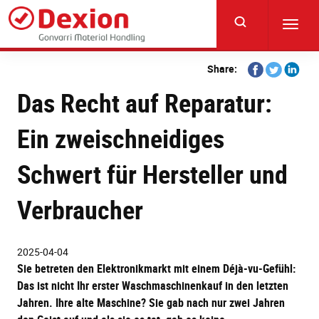
Skip
to
Toggl
main
navig
content
Share
Share
Share
Share:
on
on
on
Das Recht auf Reparatur:
Facebook
Twitter
Linkedi
Ein zweischneidiges
Schwert für Hersteller und
Verbraucher
2025-04-04
Sie betreten den Elektronikmarkt mit einem Déjà-vu-Gefühl:
Das ist nicht Ihr erster Waschmaschinenkauf in den letzten
Jahren. Ihre alte Maschine? Sie gab nach nur zwei Jahren