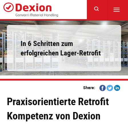
Skip
to
Toggl
main
navig
content
In 6 Schritten zum
erfolgreichen Lager-Retrofit
Share
Share
Share
Share:
on
on
on
Praxisorientierte Retrofit
Facebook
Twitter
Linkedi
Kompetenz von Dexion