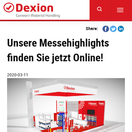
Skip
to
Toggl
main
navig
content
Share
Share
Share
Share:
on
on
on
Unsere Messehighlights
Facebook
Twitter
Linkedi
finden Sie jetzt Online!
2020-03-11