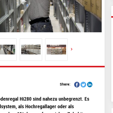
Share
Share
Share
Share:
on
on
on
Facebook
Twitter
Linkedin
odenregal Hi280 sind nahezu unbegrenzt. Es
system, als Hochregallager oder als