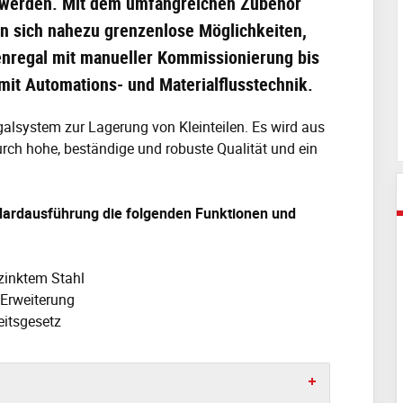
 werden. Mit dem umfangreichen Zubehör
en sich nahezu grenzenlose Möglichkeiten,
nregal mit manueller Kommissionierung bis
r mit Automations- und Materialflusstechnik.
galsystem zur Lagerung von Kleinteilen. Es wird aus
urch hohe, beständige und robuste Qualität und ein
ndardausführung die folgenden Funktionen und
zinktem Stahl
Erweiterung
eitsgesetz