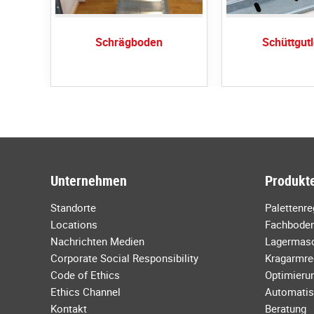
 /
Schrägboden
Schüttgutl
Unternehmen
Produkte
Standorte
Palettenr
Locations
Fachboden
Nachrichten Medien
Lagermas
Corporate Social Responsibility
Kragarmre
Code of Ethics
Optimierun
Ethics Channel
Automatis
Kontakt
Beratung