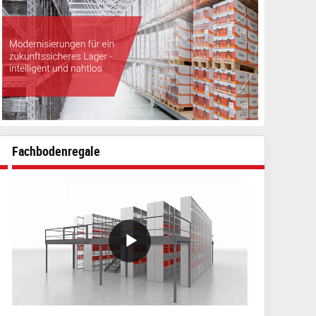
Fachbodenregale
VideoWithLightboxBlock