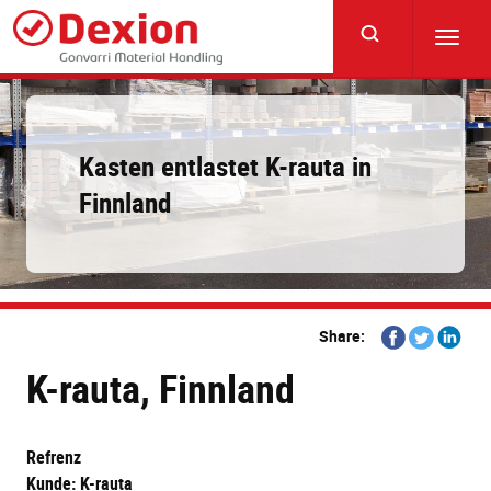
Skip
to
Toggl
main
navig
content
Kasten entlastet K-rauta in
Finnland
Share
Share
Share
Share:
on
on
on
K-rauta, Finnland
Facebook
Twitter
Linkedi
Refrenz
Kunde: K-rauta