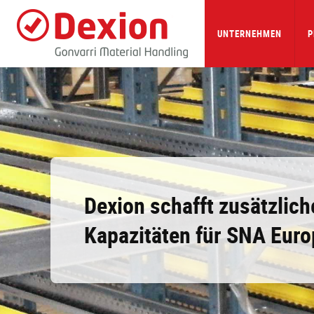
Skip
to
main
UNTERNEHMEN
P
content
Dexion schafft zusätzlich
Kapazitäten für SNA Euro