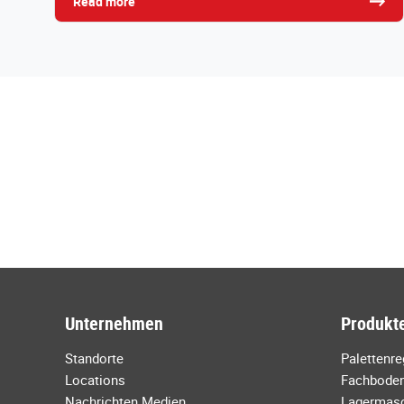
Read more
Unternehmen
Produkte
Standorte
Palettenr
Locations
Fachboden
Nachrichten Medien
Lagermas