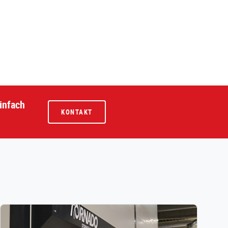
infach
KONTAKT