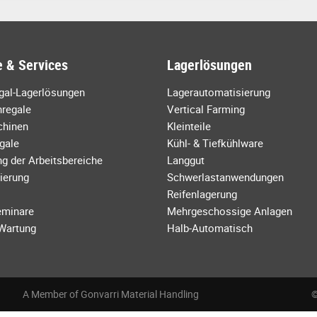
 & Services
Lagerlösungen
egal-Lagerlösungen
Lagerautomatisierung
regale
Vertical Farming
chinen
Kleinteile
gale
Kühl- & Tiefkühlware
g der Arbeitsbereiche
Langgut
ierung
Schwerlastanwendungen
Reifenlagerung
eminare
Mehrgeschossige Anlagen
 Wartung
Halb-Automatisch
A Member of Gonvarri Material Handling
©