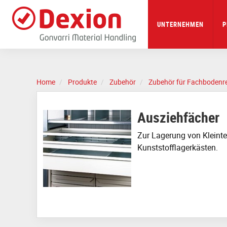
Skip
to
main
UNTERNEHMEN
P
content
Home
Produkte
Zubehör
Zubehör für Fachbodenr
Ausziehfächer
Zur Lagerung von Kleinte
Kunststofflagerkästen.