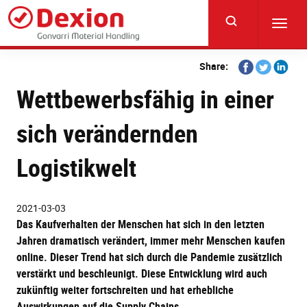
Skip
to
Toggl
main
navig
content
Share
Share
Share
Share:
on
on
on
Wettbewerbsfähig in einer
Facebook
Twitter
Linkedi
sich verändernden
Logistikwelt
2021-03-03
Das Kaufverhalten der Menschen hat sich in den letzten
Jahren dramatisch verändert, immer mehr Menschen kaufen
online. Dieser Trend hat sich durch die Pandemie zusätzlich
verstärkt und beschleunigt. Diese Entwicklung wird auch
zukünftig weiter fortschreiten und hat erhebliche
Auswirkungen auf die Supply Chains.