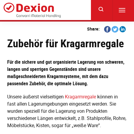
Skip
to
Toggl
main
navig
content
Share
Share
Share
Share:
on
on
on
Zubehör für Kragarmregale
Facebook
Twitter
Linkedi
Für die sichere und gut organisierte Lagerung von schweren,
langen und sperrigen Gegenständen sind unsere
maßgeschneiderten Kragarmsysteme, mit dem dazu
passenden Zubehör, die optimale Lösung.
Unsere äußerst vielseitigen
Kragarmregale
können in
fast allen Lagerumgebungen eingesetzt werden. Sie
wurden speziell für die Lagerung von Produkten
verschiedener Längen entwickelt, z.B. Stahlprofile, Rohre,
Möbelstücke, Kisten, sogar für „weiße Ware“.