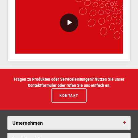
VideoWithLightboxBlock
Fragen zu Produkten oder Serviceleistungen? Nutzen Sie unser
Kontaktformular oder rufen Sie uns einfach an.
KONTAKT
Unternehmen