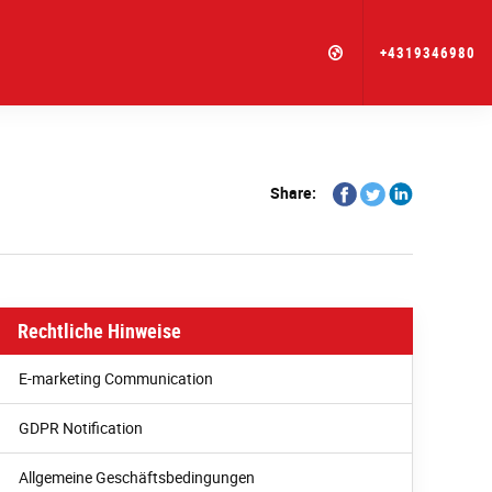
+4319346980
Share
Share
Share
Share:
on
on
on
Facebook
Twitter
Linkedin
Rechtliche Hinweise
E-marketing Communication
GDPR Notification
Allgemeine Geschäftsbedingungen