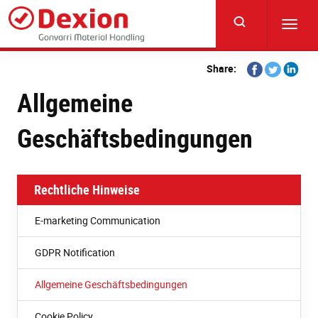
Skip
to
Toggl
main
navig
content
Share
Share
Share
Share:
on
on
on
Allgemeine
Facebook
Twitter
Linkedi
Geschäftsbedingungen
Rechtliche Hinweise
E-marketing Communication
GDPR Notification
Allgemeine Geschäftsbedingungen
Cookie Policy