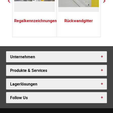
mbly
Regalkennzeichnungen
Rückwandgitter
Safet
Unternehmen
Produkte & Services
Lagerlösungen
Follow Us