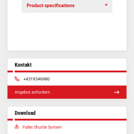
Product specifications
Kontakt
Phone:
+4319346980
Angebot anfordern
Download
Download:
Pallet Shuttle System