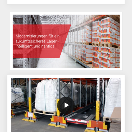
/block/textandmediablock/playvideo.Local