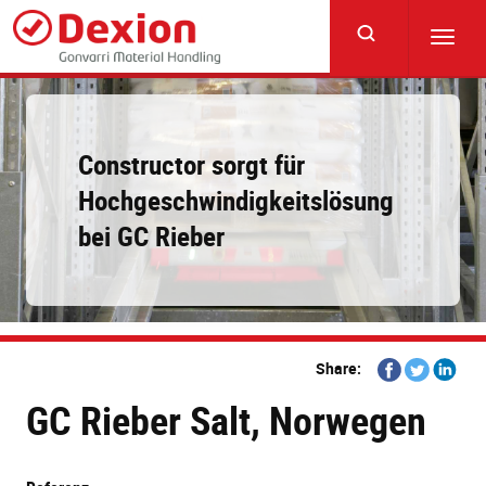
Skip
to
Toggl
main
navig
content
Constructor sorgt für
Hochgeschwindigkeitslösung
bei GC Rieber
Share
Share
Share
Share:
on
on
on
GC Rieber Salt, Norwegen
Facebook
Twitter
Linkedi