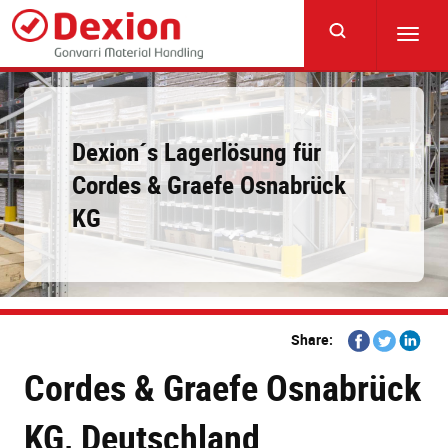
Skip
to
Toggl
main
navig
content
Dexion´s Lagerlösung für
Cordes & Graefe Osnabrück
KG
Share
Share
Share
Share:
on
on
on
Cordes & Graefe Osnabrück
Facebook
Twitter
Linkedi
KG, Deutschland