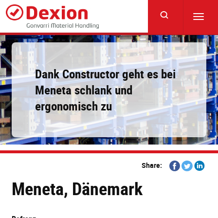
Skip
to
Toggl
main
navig
content
Dank Constructor geht es bei
Meneta schlank und
ergonomisch zu
Share
Share
Share
Share:
on
on
on
Meneta, Dänemark
Facebook
Twitter
Linkedi