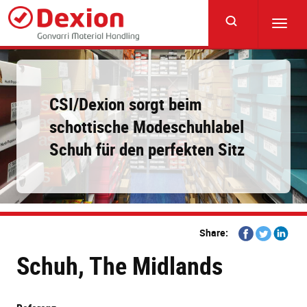
Skip
to
Toggl
main
navig
content
CSI/Dexion sorgt beim
schottische Modeschuhlabel
Schuh für den perfekten Sitz
Share
Share
Share
Share:
on
on
on
Schuh, The Midlands
Facebook
Twitter
Linkedi