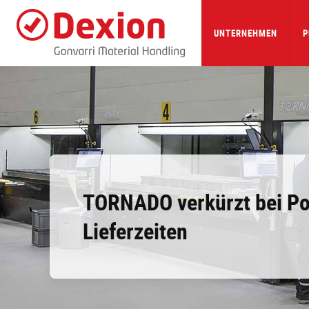
Skip
to
main
UNTERNEHMEN
P
content
TORNADO verkürzt bei Po
Lieferzeiten