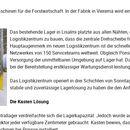
chinen für die Forstwirtschaft. In der Fabrik in Vieremä wird ein 
Das bestehende Lager in Lisalmi platzte aus allen Nähten
Logistikzentrum zu bauen, dass die zentrale Drehscheibe fü
Hauptaugenmerk im neuen Logistikzentrum ist die schnelle
Netzwerkes von 150 Serviceteams weltweit. Obgleich Ponss
Versorgung der unmittelbaren Umgebung auf Lager hat. Das 
bei der Bereitstellung erstklassiger Wartungsdienst-leistun
Das Logistikzentrum operiert in drei Schichten von Sonnta
stabile und zuverlässige Lagerlösung zu haben die den An
Die Kasten Lösung
llager verdreifachte sich die Lagerkapazität. Jedoch wurde a
sektor jeder verfügbare Zentimeter gebraucht. Kasten bewies, d
hinen bei Ponsse installiert.