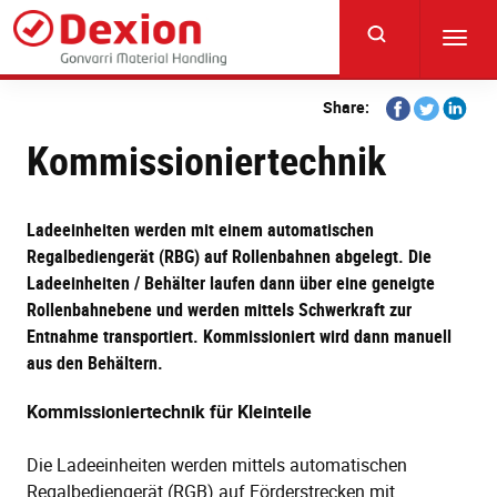
Skip
to
Toggl
main
navig
content
Share
Share
Share
Share:
on
on
on
Kommissioniertechnik
Facebook
Twitter
Linkedi
Ladeeinheiten werden mit einem automatischen
Regalbediengerät (RBG) auf Rollenbahnen abgelegt. Die
Ladeeinheiten / Behälter laufen dann über eine geneigte
Rollenbahnebene und werden mittels Schwerkraft zur
Entnahme transportiert. Kommissioniert wird dann manuell
aus den Behältern.
Kommissioniertechnik für Kleinteile
Die Ladeeinheiten werden mittels automatischen
Regalbediengerät (RGB) auf Förderstrecken mit