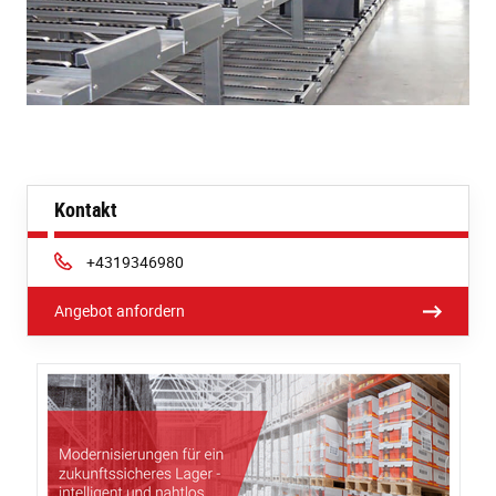
Kontakt
Phone:
+4319346980
Angebot anfordern