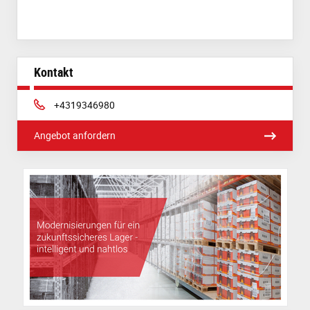
Kontakt
Phone:
+4319346980
Angebot anfordern