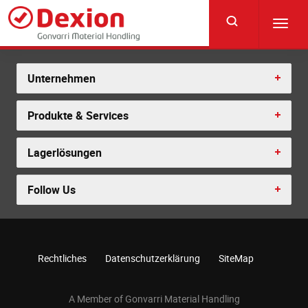
Skip
to
Toggl
main
navig
content
Unternehmen
Produkte & Services
Lagerlösungen
Follow Us
Rechtliches
Datenschutzerklärung
SiteMap
A Member of Gonvarri Material Handling