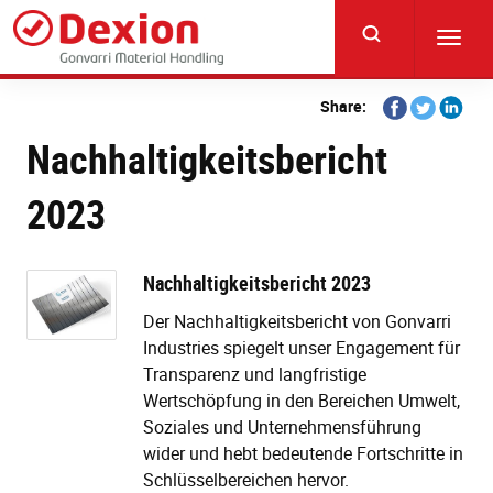
Skip
to
Toggl
main
navig
content
Share
Share
Share
Share:
on
on
on
Nachhaltigkeitsbericht
Facebook
Twitter
Linkedi
2023
Nachhaltigkeitsbericht 2023
Der Nachhaltigkeitsbericht von Gonvarri
Industries spiegelt unser Engagement für
Transparenz und langfristige
Wertschöpfung in den Bereichen Umwelt,
Soziales und Unternehmensführung
wider und hebt bedeutende Fortschritte in
Schlüsselbereichen hervor.