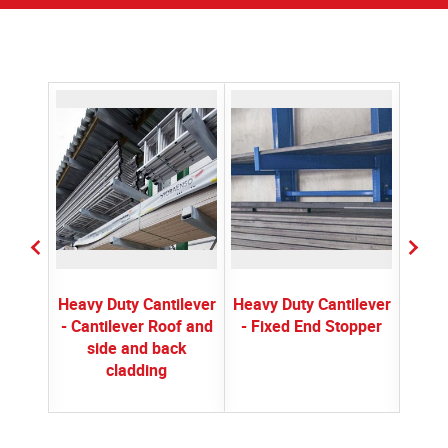
bel
Heavy Duty Cantilever
Heavy Duty Cantilever
Heavy
- Cantilever Roof and
- Fixed End Stopper
- R
side and back
cladding