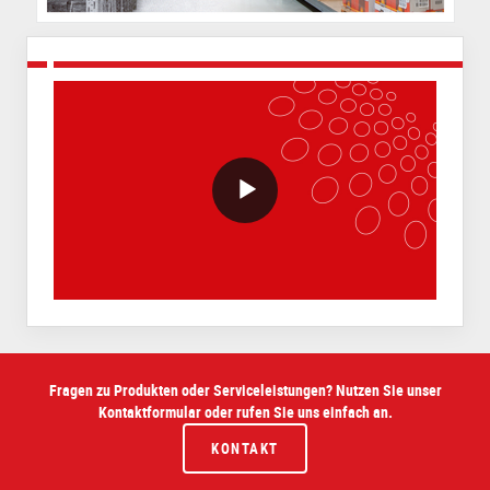
VideoWithLightboxBlock
Fragen zu Produkten oder Serviceleistungen? Nutzen Sie unser
Kontaktformular oder rufen Sie uns einfach an.
KONTAKT