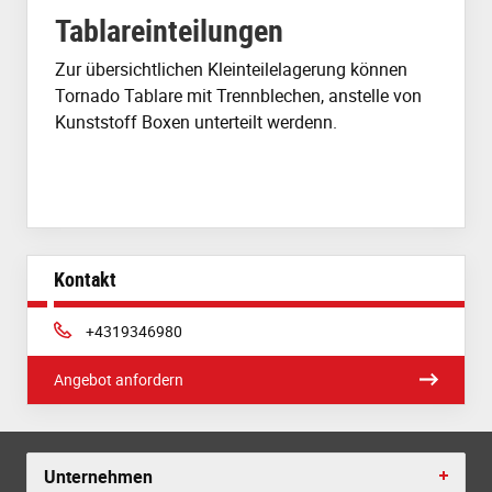
Tablareinteilungen
Zur
übersichtlichen
Kleinteilelagerung
können
Tornado
Tablare
mit
Trennblechen
,
anstelle
von
Kunststoff
Boxen
unterteilt
werden
n
.
Kontakt
Phone:
+4319346980
Angebot anfordern
Unternehmen