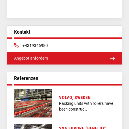
Kontakt
Phone:
+4319346980
Angebot anfordern
Referenzen
VOLVO, SWEDEN
Racking units with rollers have
been construc…
SNA EUROPE (BENELUX)