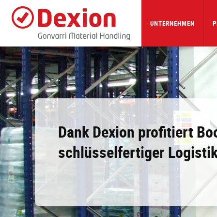
Skip
to
main
UNTERNEHMEN
P
content
Dank Dexion profitiert Bo
schlüsselfertiger Logisti