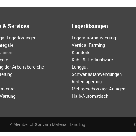
 & Services
Lagerlösungen
egal-Lagerlösungen
Lagerautomatisierung
regale
Vertical Farming
chinen
Kleinteile
gale
Kühl- & Tiefkühlware
g der Arbeitsbereiche
Langgut
ierung
Schwerlastanwendungen
Reifenlagerung
eminare
Mehrgeschossige Anlagen
 Wartung
Halb-Automatisch
A Member of Gonvarri Material Handling
©