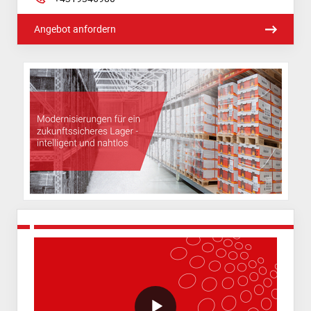
Angebot anfordern
VideoWithLightboxBlock