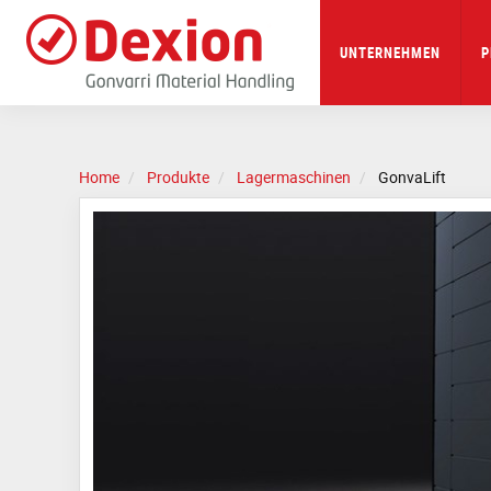
Skip
to
main
UNTERNEHMEN
P
content
Home
Produkte
Lagermaschinen
GonvaLift