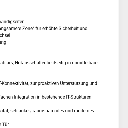
windigkeiten
angsamere Zone” für erhöhte Sicherheit und
echsel
ung
ablars, Notausschalter beidseitig in unmittelbarer
-Konnektivität, zur proaktiven Unterstützung und
chen Integration in bestehende IT-Strukturen
azität, schlankes, raumsparendes und modernes
e Tür