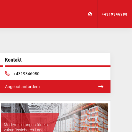
+4319346980
Kontakt
Phone:
+4319346980
Angebot anfordern