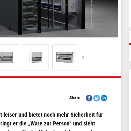
Share
Share
Share
Share:
on
on
on
Facebook
Twitter
Linkedin
rt leiser und bietet noch mehr Sicherheit für
ingt er die „Ware zur Person“ und sieht