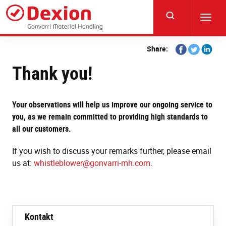
Skip
to
Toggl
main
navig
content
Share
Share
Share
Share:
on
on
on
Thank you!
Facebook
Twitter
Linkedi
Your observations will help us improve our ongoing service to
you, as we remain committed to providing high standards to
all our customers.
If you wish to discuss your remarks further, please email
us at:
whistleblower@gonvarri-mh.com
.
Kontakt