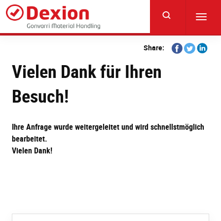
Skip
to
Toggl
main
navig
content
Share
Share
Share
Share:
on
on
on
Vielen Dank für Ihren
Facebook
Twitter
Linkedi
Besuch!
Ihre Anfrage wurde weitergeleitet und wird schnellstmöglich
bearbeitet.
Vielen Dank!